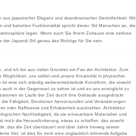
on aus japanischer Eleganz und skandinavischer Gemütlichkeit. Mit
en und betonten Funktionalität spricht dieser Stil Menschen an, die
atmosphäre legen. Wenn auch Sie Ihrem Zuhause eine zeitlose
 der Japandi-Stil genau das Richtige für Sie sein.
, und ich bin aus vielen Gründen ein Fan der Architektur. Zum
ne Möglichkeit, uns selbst und unsere Kreativität in physischer
ist eine sich ständig weiterentwickelnde Kunstform, die sowohl
s auch in der Gegenwart zu sehen ist und es uns ermöglicht zu
ilisationen im Laufe der Zeit durch ihre Gebäude ausgedrückt
ur die Fähigkeit, Emotionen hervorzurufen und Veränderungen
en oder Raffinesse und Erhabenheit ausstrahlen. Architektur
kologischen Nachhaltigkeit, da sie erneuerbare Materialien und
izt mich die Herausforderung, etwas zu schaffen, das sowohl
ude, das die Zeit überdauert und über Jahre hinweg seinen
leme löst, ist dies für mich eine unglaublich lohnende Aufgabe.