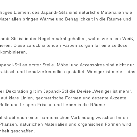
chtiges Element des Japandi-Stils sind natürliche Materialien wie
Materialien bringen Wärme und Behaglichkeit in die Räume und
andi-Stil ist in der Regel neutral gehalten, wobei vor allem Weiß,
eren. Diese zurückhaltenden Farben sorgen für eine zeitlose
 kombinieren.
Japandi-Stil an erster Stelle. Möbel und Accessoires sind nicht nur
aktisch und benutzerfreundlich gestaltet. Weniger ist mehr – das
der Dekoration gilt im Japandi-Stil die Devise „Weniger ist mehr“.
r auf klare Linien, geometrische Formen und dezente Akzente.
e Rolle und bringen Frische und Leben in die Räume.
til strebt nach einer harmonischen Verbindung zwischen Innen-
flanzen, natürlichen Materialien und organischen Formen wird
heit geschaffen.