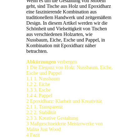
Wenn es um die Gestaltung von Möbeln
geht, sind Tische aus Holz und Epoxidharz
eine faszinierende Kombination aus
traditionellem Handwerk und zeitgemäßem
Design. In diesem Artikel werden wir die
Schönheit und Vielseitigkeit von Tischen
aus verschiedenen Holzarten, wie
Nussbaum, Eiche, Esche und Pappel, in
Kombination mit Epoxidharz näher
betrachten.
Abkürzungen
verbergen
1
Die Eleganz von Holz: Nussbaum, Eiche,
Esche und Pappel
1.1
1. Nussbaum
1.2
2. Eiche
1.3
3. Esche
1.4
4. Pappel
2
Epoxidharz: Klarheit und Kreativität
2.1
1. Transparenz
2.2
2. Stabilität
2.3
3. Kreative Gestaltung
3
Maßgeschneiderte Meisterwerke von
Malita Just Wood
4
Fazit