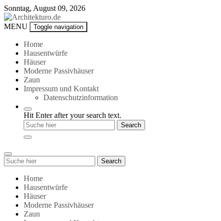
Skip
Sonntag, August 09, 2026
to
content
Architekturo.de
MENU
Toggle navigation
Home
Hausentwürfe
Häuser
Moderne Passivhäuser
Zaun
Impressum und Kontakt
Datenschutzinformation
Hit Enter after your search text.
Search
Search
for:
Home
Hausentwürfe
Häuser
Moderne Passivhäuser
Zaun