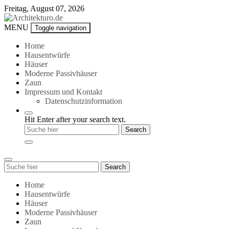
Skip
Freitag, August 07, 2026
to
content
Architekturo.de
MENU
Toggle navigation
Home
Hausentwürfe
Häuser
Moderne Passivhäuser
Zaun
Impressum und Kontakt
Datenschutzinformation
Hit Enter after your search text.
Search
Search
for:
Home
Hausentwürfe
Häuser
Moderne Passivhäuser
Zaun